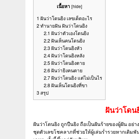
เนื้อหา
[
hide
]
1
ฝันว่าโดนยิง เลขเด็ดอะไร
2
ทำนายฝัน ฝันว่าโดนยิง
2.1
ฝันว่าตัวเองโดนยิง
2.2
ฝันเห็นคนโดนยิง
2.3
ฝันว่าโดนยิงหัว
2.4
ฝันว่าโดนยิงหลัง
2.5
ฝันว่าโดนยิงตาย
2.6
ฝันว่ายิงคนตาย
2.7
ฝันว่าโดนยิง แต่ไม่เป็นไร
2.8
ฝันเห็นโดนยิงที่ขา
3
สรุป
ฝันว่าโดน
ฝันว่าโดนยิง ถูกปืนยิง ถือเป็นฝันร้ายของผู้ฝั
ชุดตัวเลขโชคลาภที่ช่วยให้ผู้เล่นร่ำรวยหากเดิ