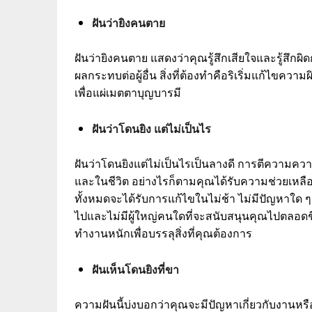
ฝันว่ายิงคนตาย
ฝันว่ายิงคนตาย แสดงว่าคุณรู้สึกเสียใจและรู้สึกผ
ผลกระทบต่อผู้อื่น สิ่งที่ต้องทำคือริเริ่มแก้ไ
เพื่อแผ่เมตตาบุญบารมี
ฝันว่าโดนยิง แต่ไม่เป็นไร
ฝันว่าโดนยิงแต่ไม่เป็นไรเป็นลางดี การตีความความ
และในชีวิต อย่างไรก็ตามคุณได้รับความช่วยเหลือจา
ทั้งหมดจะได้รับการแก้ไขในไม่ช้า ไม่มีปัญหาใด
ไปและไม่มีผู้ใหญ่คนใดที่จะสนับสนุนคุณไปตลอดชี
ทำงานหนักเพื่อบรรลุสิ่งที่คุณต้องการ
ฝันเห็นโดนยิงที่ขา
ความฝันนี้บ่งบอกว่าคุณจะมีปัญหาเกี่ยวกับงานหรื