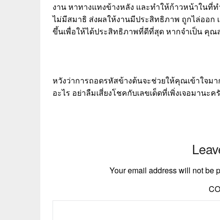
งาน หาทางแทงข้างหลัง และทำให้ก้าวหน้าในที่ท
ไม่มีสมาธิ ส่งผลให้งานมีประสิทธิภาพ ถูกไล่อ
ขึ้นเพื่อให้ได้ประสิทธิภาพที่ดีที่สุด หากจำเป็น คุณ
หวังว่าการถอดรหัสข้างต้นจะช่วยให้คุณเข้าใจมาก
อะไร อย่าลืมเสี่ยงโชคกับเลขเด็ดที่เพิ่งเจอมานะค
Leav
Your email address will not be 
C