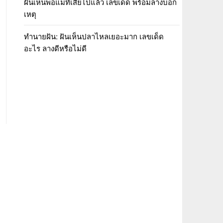
ฝันเห็นพ่อแม่ที่เสียไปแล้ว เลขเด็ด พร้อมลางบอก
เหตุ
ทำนายฝัน: ฝันเห็นปลาไหลเยอะมาก เลขเด็ด
อะไร ลางดีหรือไม่ดี