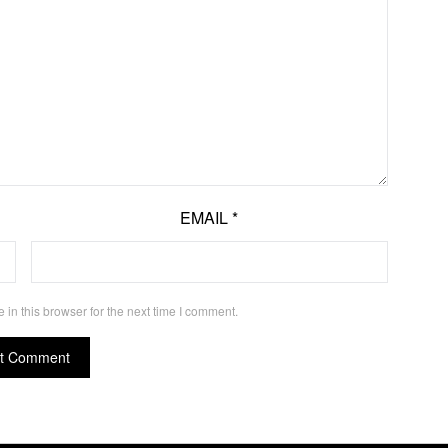
EMAIL
*
in this browser for the next time I comment.