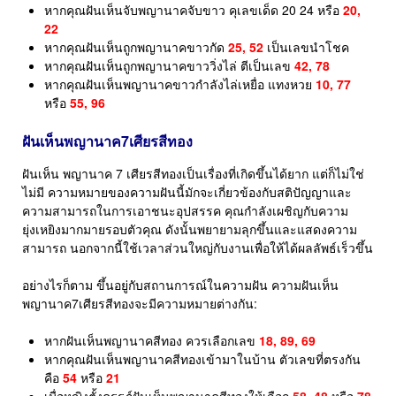
หากคุณฝันเห็นจับพญานาคจับขาว คุเลขเด็ด 20 24 หรือ
20,
22
หากคุณฝันเห็นถูกพญานาคขาวกัด
25, 52
เป็นเลขนำโชค
หากคุณฝันเห็นถูกพญานาคขาววิ่งไล่ ตีเป็นเลข
42, 78
หากคุณฝันเห็นพญานาคขาวกำลังไล่เหยื่อ แทงหวย
10, 77
หรือ
55, 96
ฝันเห็นพญานาค7เศียรสีทอง
ฝันเห็น พญานาค 7 เศียร
สีทองเป็นเรื่องที่เกิดขึ้นได้ยาก แต่ก็ไม่ใช่
ไม่มี ความหมายของความฝันนี้มักจะเกี่ยวข้องกับสติปัญญาและ
ความสามารถในการเอาชนะอุปสรรค คุณกำลังเผชิญกับความ
ยุ่งเหยิงมากมายรอบตัวคุณ ดังนั้นพยายามลุกขึ้นและแสดงความ
สามารถ นอกจากนี้ใช้เวลาส่วนใหญ่กับงานเพื่อให้ได้ผลลัพธ์เร็วขึ้น
อย่างไรก็ตาม ขึ้นอยู่กับสถานการณ์ในความฝัน ความฝันเห็น
พญานาค7เศียรสีทองจะมีความหมายต่างกัน:
หากฝันเห็นพญานาคสีทอง ควรเลือกเลข
18, 89, 69
หากคุณฝันเห็นพญานาคสีทองเข้ามาในบ้าน ตัวเลขที่ตรงกัน
คือ
54
หรือ
21