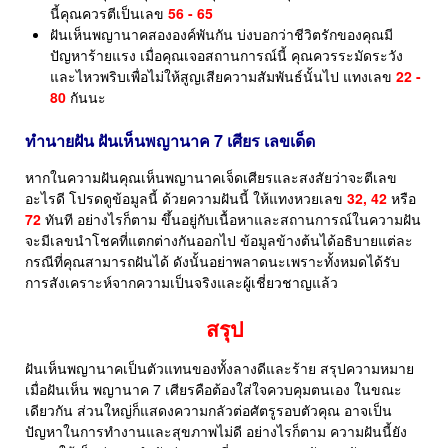
นี้คุณควรตีเป็นเลข
56 - 65
ฝันเห็นพญานาคสององค์พันกัน บ่งบอกว่าชีวิตรักของคุณมี
ปัญหาร้ายแรง เมื่อคุณเจอสถานการณ์นี้ คุณควรระมัดระวัง
และไหวพริบเพื่อไม่ให้สูญเสียความสัมพันธ์นั้นไป แทงเลข
22 -
80
กันนะ
ทำนายฝัน ฝันเห็นพญานาค 7 เศียร เลขเด็ด
หากในความฝันคุณเห็นพญานาคเจ็ดเศียรและสงสัยว่าจะตีเลข
อะไรดี โปรดดูข้อมูลนี้ ด้วยความฝันนี้ ให้แทงหวยเลข
32, 42
หรือ
72
ทันที อย่างไรก็ตาม ขึ้นอยู่กับเนื้อหาและสถานการณ์ในความฝัน
จะมีเลขนำโชคที่แตกต่างกันออกไป ข้อมูลข้างต้นได้อธิบายแต่ละ
กรณีที่คุณสามารถฝันได้ ดังนั้นอย่าพลาดนะเพราะทั้งหมดได้รับ
การสังเคราะห์จากความเป็นจริงและผู้เชี่ยวชาญแล้ว
สรุป
ฝันเห็นพญานาคเป็นตัวแทนของทั้งลางดีและร้าย สรุปความหมาย
เมื่อ
ฝันเห็น พญานาค 7 เศียร
คือต้องใส่ใจควบคุมตนเอง ในขณะ
เดียวกัน ส่วนใหญ่ก็แสดงความกลัวต่อศัตรูรอบตัวคุณ อาจเป็น
ปัญหาในการทำงานและสุขภาพไม่ดี อย่างไรก็ตาม ความฝันนี้ยัง