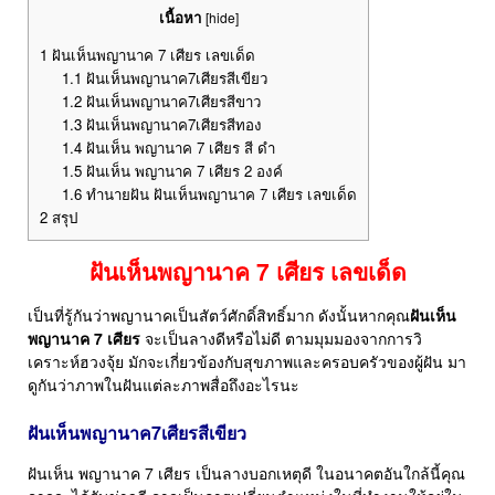
เนื้อหา
[
hide
]
1
ฝันเห็นพญานาค 7 เศียร เลขเด็ด
1.1
ฝันเห็นพญานาค7เศียรสีเขียว
1.2
ฝันเห็นพญานาค7เศียรสีขาว
1.3
ฝันเห็นพญานาค7เศียรสีทอง
1.4
ฝันเห็น พญานาค 7 เศียร สี ดํา
1.5
ฝันเห็น พญานาค 7 เศียร 2 องค์
1.6
ทำนายฝัน ฝันเห็นพญานาค 7 เศียร เลขเด็ด
2
สรุป
ฝันเห็นพญานาค 7 เศียร เลขเด็ด
เป็นที่รู้กันว่าพญานาคเป็นสัตว์ศักดิ์สิทธิ์มาก ดังนั้นหากคุณ
ฝันเห็น
พญานาค 7 เศียร
จะเป็นลางดีหรือไม่ดี ตามมุมมองจากการวิ
เคราะห์ฮวงจุ้ย มักจะเกี่ยวข้องกับสุขภาพและครอบครัวของผู้ฝัน มา
ดูกันว่าภาพในฝันแต่ละภาพสื่อถึงอะไรนะ
ฝันเห็นพญานาค7เศียรสีเขียว
ฝันเห็น พญานาค 7 เศียร
เป็นลางบอกเหตุดี ในอนาคตอันใกล้นี้คุณ