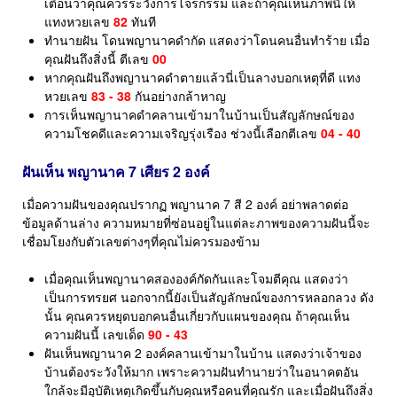
เตือนว่าคุณควรระวังการโจรกรรม และถ้าคุณเห็นภาพนี้ให้
แทงหวยเลข
82
ทันที
ทำนายฝัน โดนพญานาคดำกัด แสดงว่าโดนคนอื่นทำร้าย เมื่อ
คุณฝันถึงสิ่งนี้ ตีเลข
00
หากคุณฝันถึงพญานาคดำตายแล้วนี่เป็นลางบอกเหตุที่ดี แทง
หวยเลข
83 - 38
กันอย่างกล้าหาญ
การเห็นพญานาคดำคลานเข้ามาในบ้านเป็นสัญลักษณ์ของ
ความโชคดีและความเจริญรุ่งเรือง ช่วงนี้เลือกตีเลข
04 - 40
ฝันเห็น พญานาค 7 เศียร 2 องค์
เมื่อความฝันของคุณปรากฏ พญานาค 7 สี 2 องค์ อย่าพลาดต่อ
ข้อมูลด้านล่าง ความหมายที่ซ่อนอยู่ในแต่ละภาพของความฝันนี้จะ
เชื่อมโยงกับตัวเลขต่างๆที่คุณไม่ควรมองข้าม
เมื่อคุณเห็นพญานาคสององค์กัดกันและโจมตีคุณ แสดงว่า
เป็นการทรยศ นอกจากนี้ยังเป็นสัญลักษณ์ของการหลอกลวง ดัง
นั้น คุณควรหยุดบอกคนอื่นเกี่ยวกับแผนของคุณ ถ้าคุณเห็น
ความฝันนี้ เลขเด็ด
90 - 43
ฝันเห็นพญานาค 2 องค์คลานเข้ามาในบ้าน แสดงว่าเจ้าของ
บ้านต้องระวังให้มาก เพราะความฝันทำนายว่าในอนาคตอัน
ใกล้จะมีอุบัติเหตุเกิดขึ้นกับคุณหรือคนที่คุณรัก และเมื่อฝันถึงสิ่ง